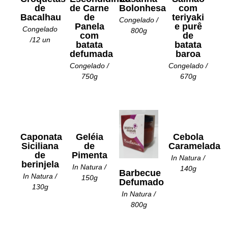
de
de Carne
Bolonhesa
com
Bacalhau
de
teriyaki
Congelado /
Panela
e purê
Congelado
800g
com
de
/12 un
batata
batata
defumada
baroa
Congelado /
Congelado /
750g
670g
Caponata
Geléia
Cebola
Siciliana
de
Caramelada
de
Pimenta
In Natura /
berinjela
In Natura /
140g
Barbecue
In Natura /
150g
Defumado
130g
In Natura /
800g