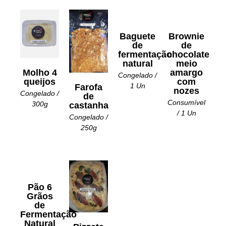
Baguete
Brownie
de
de
fermentação
chocolate
natural
meio
Molho 4
amargo
Congelado /
queijos
com
1 Un
Farofa
nozes
Congelado /
de
Consumível
300g
castanha
/ 1 Un
Congelado /
250g
Pão 6
Grãos
de
Fermentação
Natural