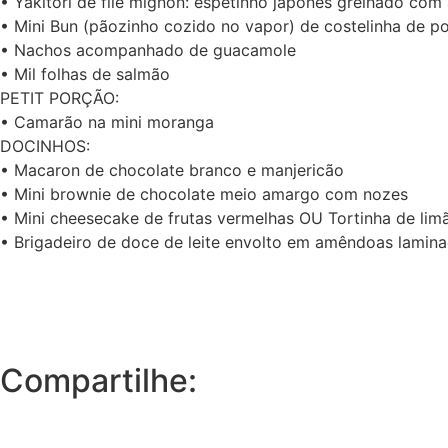
• Yakitori de filé mignon: espetinho japonês grelhado com
• Mini Bun (pãozinho cozido no vapor) de costelinha de po
• Nachos acompanhado de guacamole
• Mil folhas de salmão
PETIT PORÇÃO:
• Camarão na mini moranga
DOCINHOS:
• Macaron de chocolate branco e manjericão
• Mini brownie de chocolate meio amargo com nozes
• Mini cheesecake de frutas vermelhas OU Tortinha de li
• Brigadeiro de doce de leite envolto em amêndoas lamin
Compartilhe: