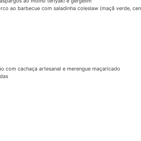
 aspargos ao molho teriyaki e gergelim
rco ao barbecue com saladinha coleslaw (maçã verde, cenou
mão com cachaça artesanal e merengue maçaricado
adas