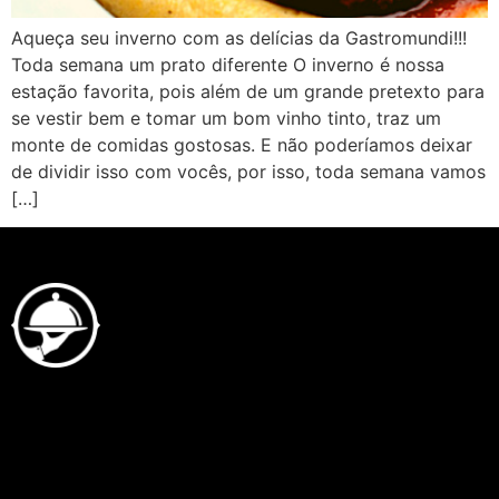
Aqueça seu inverno com as delícias da Gastromundi!!!
Toda semana um prato diferente O inverno é nossa
estação favorita, pois além de um grande pretexto para
se vestir bem e tomar um bom vinho tinto, traz um
monte de comidas gostosas. E não poderíamos deixar
de dividir isso com vocês, por isso, toda semana vamos
[…]