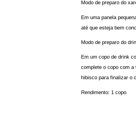
Modo de preparo do xar
Em uma panela pequena 
até que esteja bem conce
Modo de preparo do dri
Em um copo de drink com
complete o copo com a t
hibisco para finalizar o d
Rendimento: 1 copo
Beba com moderação
Comparti